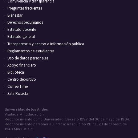
Convivencia y transparencia
Preguntas frecuentes
Bienestar
Derechos pecuniarios
Estatuto docente
Estatuto general
Transparencia y acceso a información pública
Reglamentos de estudiantes
Uso de datos personales
Apoyo financiero
Biblioteca
Centro deportivo
Coffee Time
Sala Rosetta
Universidad de los Andes
Vigilada MinEducación
Reconocimiento como Universidad: Decreto 1297 del 30 de mayo de 1964.
Reconocimiento personería jurídica: Resolución 28 del 23 de febrero de
1949 MinJusticia.