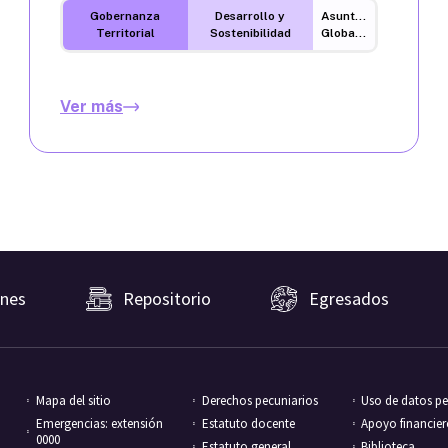
Gobernanza
Desarrollo y
Asuntos
Territorial
Sostenibilidad
Globales
Ver más
nes
Repositorio
Egresados
Mapa del sitio
Derechos pecuniarios
Uso de datos pe
Emergencias: extensión
Estatuto docente
Apoyo financie
0000
Estatuto general
Biblioteca