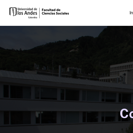
In
Co