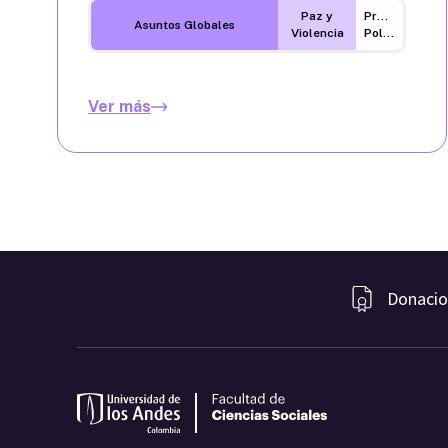
Paz y
Procesos
Asuntos Globales
Violencia
Políticos
Ver más
Donacio