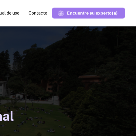
Encuentre su experto(a)
al de uso
Contacto
nal