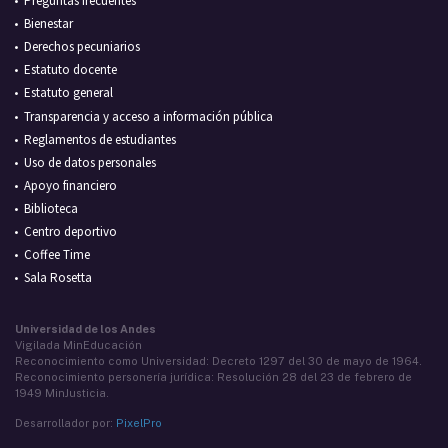
Preguntas frecuentes
Bienestar
Derechos pecuniarios
Estatuto docente
Estatuto general
Transparencia y acceso a información pública
Reglamentos de estudiantes
Uso de datos personales
Apoyo financiero
Biblioteca
Centro deportivo
Coffee Time
Sala Rosetta
Universidad de los Andes
Vigilada MinEducación
Reconocimiento como Universidad: Decreto 1297 del 30 de mayo de 1964.
Reconocimiento personería jurídica: Resolución 28 del 23 de febrero de
1949 MinJusticia.
Desarrollador por:
PixelPro