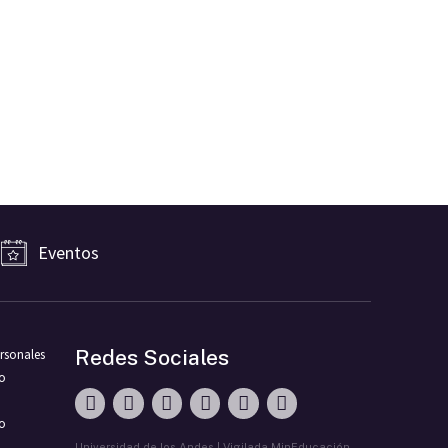
Eventos
Redes Sociales
rsonales
ro
vo
Universidad de los Andes | Vigilada MinEducación