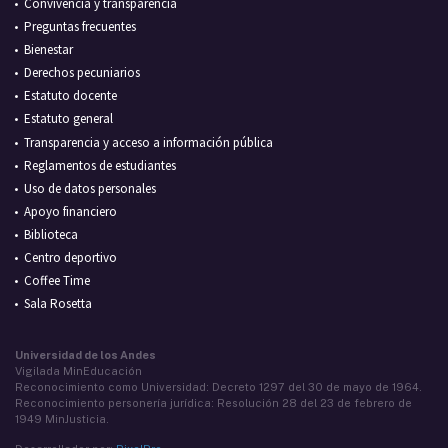
Convivencia y transparencia
Preguntas frecuentes
Bienestar
Derechos pecuniarios
Estatuto docente
Estatuto general
Transparencia y acceso a información pública
Reglamentos de estudiantes
Uso de datos personales
Apoyo financiero
Biblioteca
Centro deportivo
Coffee Time
Sala Rosetta
Universidad de los Andes
Vigilada MinEducación
Reconocimiento como Universidad: Decreto 1297 del 30 de mayo de 1964.
Reconocimiento personería jurídica: Resolución 28 del 23 de febrero de
1949 MinJusticia.