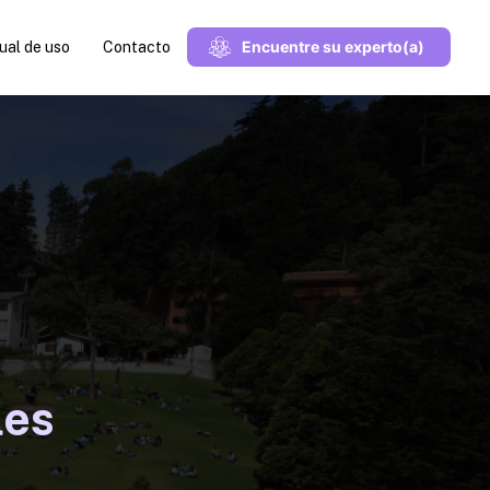
Encuentre su experto(a)
al de uso
Contacto
les