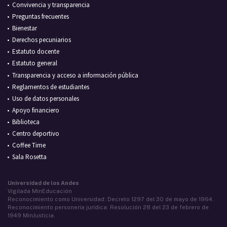
Convivencia y transparencia
Preguntas frecuentes
Bienestar
Derechos pecuniarios
Estatuto docente
Estatuto general
Transparencia y acceso a información pública
Reglamentos de estudiantes
Uso de datos personales
Apoyo financiero
Biblioteca
Centro deportivo
Coffee Time
Sala Rosetta
Universidad de los Andes
Vigilada MinEducación
Reconocimiento como Universidad: Decreto 1297 del 30 de mayo de 1964.
Reconocimiento personería jurídica: Resolución 28 del 23 de febrero de
1949 MinJusticia.