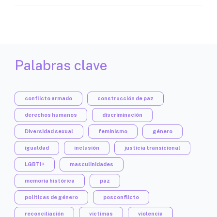
Palabras clave
conflicto armado
construcción de paz
derechos humanos
discriminación
Diversidad sexual
feminismo
género
igualdad
inclusión
justicia transicional
LGBTI+
masculinidades
memoria histórica
paz
políticas de género
posconflicto
reconciliación
víctimas
violencia