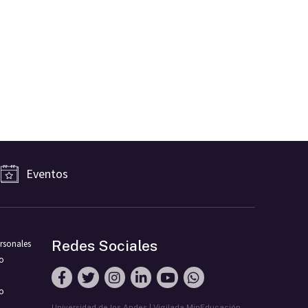
Eventos
Redes Sociales
rsonales
ro
vo
Universidad de los Andes | Vigilada MinEducación