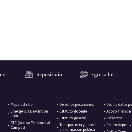
nes
Repositorio
Egresados
Mapa del sitio
Derechos pecuniarios
Uso de datos pe
Emergencias: extensión
Estatuto docente
Apoyo financie
0000
Estatuto general
Biblioteca
ATC (Acceso Temporal al
Transparencia y acceso
Centro deporti
Campus)
a información pública
Coffee Time