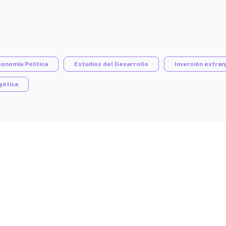
onomía Política
Estudios del Desarrollo
Inversión extran
gética