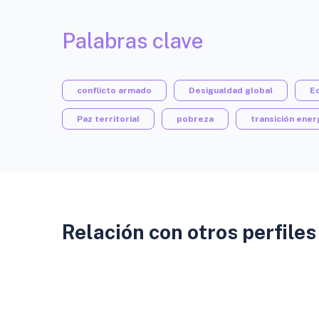
Palabras clave
conflicto armado
Desigualdad global
Ec
Paz territorial
pobreza
transición ener
Relación con otros perfiles