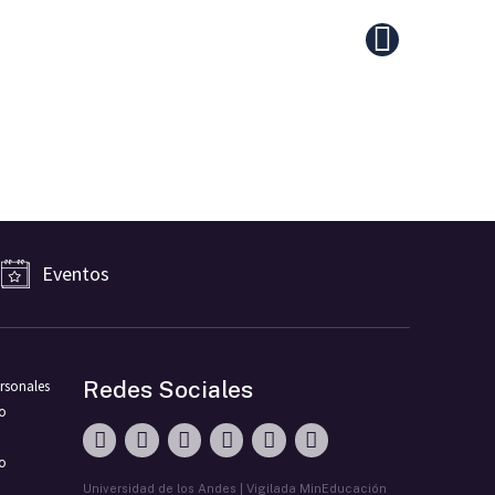
Eventos
Redes Sociales
rsonales
ro
vo
Universidad de los Andes | Vigilada MinEducación