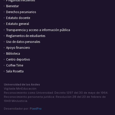
Preguntas frecuentes
Bienestar
Derechos pecuniarios
Estatuto docente
Estatuto general
Transparencia y acceso a información pública
Reglamentos de estudiantes
Uso de datos personales
Apoyo financiero
Biblioteca
Centro deportivo
Coffee Time
Sala Rosetta
Universidad de los Andes
Vigilada MinEducación
Reconocimiento como Universidad: Decreto 1297 del 30 de mayo de 1964.
Reconocimiento personería jurídica: Resolución 28 del 23 de febrero de
1949 MinJusticia.
Desarrollador por:
PixelPro