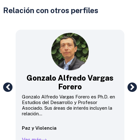
Relación con otros perfiles
b
Gonzalo Alfredo Vargas
Forero
Gonzalo Alfredo Vargas Forero es Ph.D. en
Jai
Estudios del Desarrollo y Profesor
Pol
Asociado. Sus áreas de interés incluyen la
Ins
relación...
Gob
Paz y Violencia
Ve
Ver más