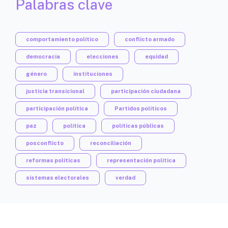
Palabras clave
comportamiento político
conflicto armado
democracia
elecciones
equidad
género
instituciones
justicia transicional
participación ciudadana
participación política
Partidos políticos
paz
política
políticas públicas
posconflicto
reconciliación
reformas políticas
representación política
sistemas electorales
verdad