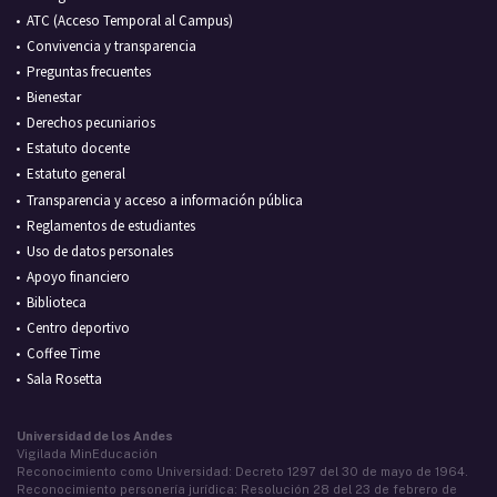
ATC (Acceso Temporal al Campus)
Convivencia y transparencia
Preguntas frecuentes
Bienestar
Derechos pecuniarios
Estatuto docente
Estatuto general
Transparencia y acceso a información pública
Reglamentos de estudiantes
Uso de datos personales
Apoyo financiero
Biblioteca
Centro deportivo
Coffee Time
Sala Rosetta
Universidad de los Andes
Vigilada MinEducación
Reconocimiento como Universidad: Decreto 1297 del 30 de mayo de 1964.
Reconocimiento personería jurídica: Resolución 28 del 23 de febrero de