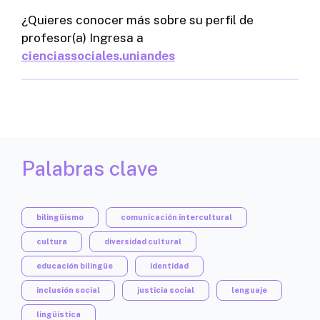
¿Quieres conocer más sobre su perfil de
profesor(a) Ingresa a
cienciassociales.uniandes
Palabras clave
bilingüismo
comunicación intercultural
cultura
diversidad cultural
educación bilingüe
identidad
inclusión social
justicia social
lenguaje
lingüística