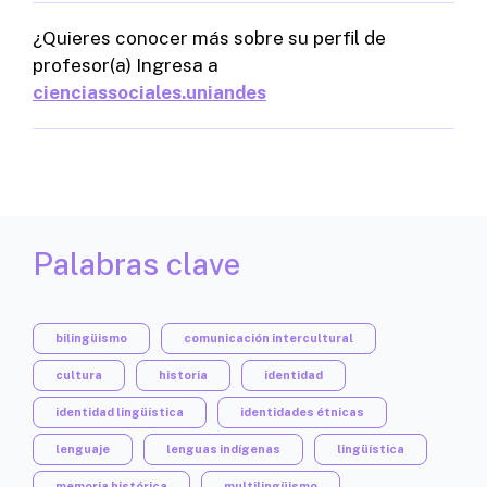
¿Quieres conocer más sobre su perfil de
profesor(a) Ingresa a
cienciassociales.uniandes
Palabras clave
bilingüismo
comunicación intercultural
cultura
historia
identidad
identidad lingüística
identidades étnicas
lenguaje
lenguas indígenas
lingüística
memoria histórica
multilingüismo