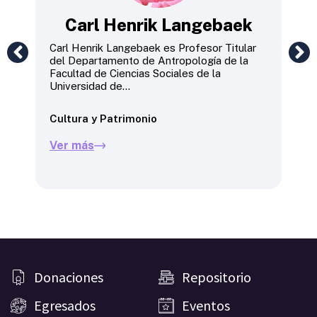
Carl Henrik Langebaek
 en
Carl Henrik Langebaek es Profesor Titular
Cam
del Departamento de Antropología de la
Doc
po,
Facultad de Ciencias Sociales de la
(20
Universidad de...
Univ
Cultura y Patrimonio
Cul
Ver más
Ve
Donaciones
Repositorio
Egresados
Eventos