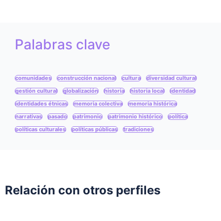
Palabras clave
comunidades
construcción nacional
cultura
diversidad cultural
gestión cultural
globalización
historia
historia local
identidad
identidades étnicas
memoria colectiva
memoria histórica
narrativas
pasado
patrimonio
patrimonio histórico
política
políticas culturales
políticas públicas
tradiciones
Relación con otros perfiles