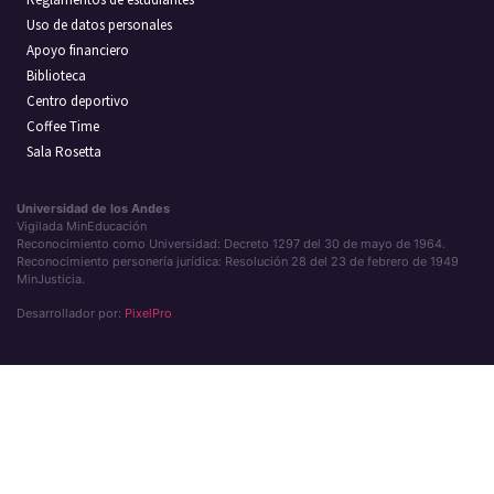
Uso de datos personales
Apoyo financiero
Biblioteca
Centro deportivo
Coffee Time
Sala Rosetta
Universidad de los Andes
Vigilada MinEducación
Reconocimiento como Universidad: Decreto 1297 del 30 de mayo de 1964.
Reconocimiento personería jurídica: Resolución 28 del 23 de febrero de 1949
MinJusticia.
Desarrollador por:
PixelPro