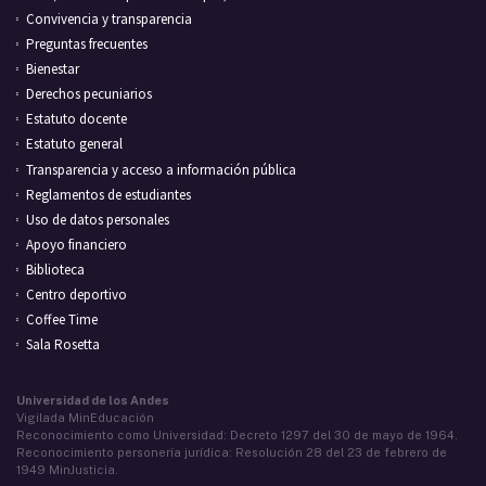
Convivencia y transparencia
Preguntas frecuentes
Bienestar
Derechos pecuniarios
Estatuto docente
Estatuto general
Transparencia y acceso a información pública
Reglamentos de estudiantes
Uso de datos personales
Apoyo financiero
Biblioteca
Centro deportivo
Coffee Time
Sala Rosetta
Universidad de los Andes
Vigilada MinEducación
Reconocimiento como Universidad: Decreto 1297 del 30 de mayo de 1964.
Reconocimiento personería jurídica: Resolución 28 del 23 de febrero de
1949 MinJusticia.