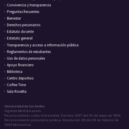
Convivencia y transparencia
Preguntas frecuentes
Bienestar
Derechos pecuniarios
Estatuto docente
Estatuto general
Transparencia y acceso a información pública
Reglamentos de estudiantes
Uso de datos personales
Apoyo financiero
Biblioteca
Centro deportivo
Coffee Time
Sala Rosetta
Universidad de los Andes
Vigilada MinEducación
Reconocimiento como Universidad: Decreto 1297 del 30 de mayo de 1964.
Reconocimiento personería jurídica: Resolución 28 del 23 de febrero de
1949 MinJusticia.