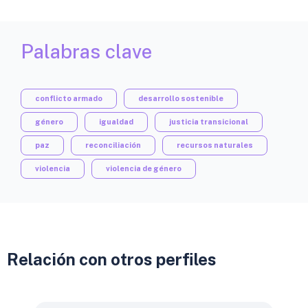
Palabras clave
conflicto armado
desarrollo sostenible
género
igualdad
justicia transicional
paz
reconciliación
recursos naturales
violencia
violencia de género
Relación con otros perfiles