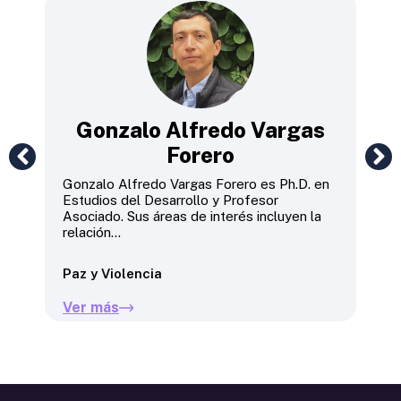
b
Gonzalo Alfredo Vargas
Forero
Jav
y P
Gonzalo Alfredo Vargas Forero es Ph.D. en
gob
Estudios del Desarrollo y Profesor
de 
Asociado. Sus áreas de interés incluyen la
relación...
Des
Paz y Violencia
Ve
Ver más