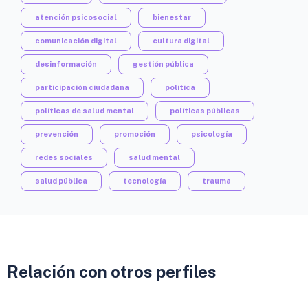
atención psicosocial
bienestar
comunicación digital
cultura digital
desinformación
gestión pública
participación ciudadana
política
políticas de salud mental
políticas públicas
prevención
promoción
psicología
redes sociales
salud mental
salud pública
tecnología
trauma
Relación con otros perfiles