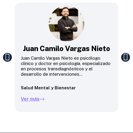
Juan Camilo Vargas Nieto
Juan Camilo Vargas Nieto es psicólogo
Mich
clínico y doctor en psicología, especializado
Gobi
en procesos transdiagnósticos y el
viol
desarrollo de intervenciones...
énfa
Salud Mental y Bienestar
Paz 
Ver más
Ver