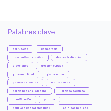
Palabras clave
corrupción
democracia
desarrollo sostenible
descentralización
elecciones
gestión pública
gobernabilidad
gobernanza
gobiernos locales
instituciones
participación ciudadana
Partidos políticos
planificación
política
políticas de sostenibilidad
políticas públicas