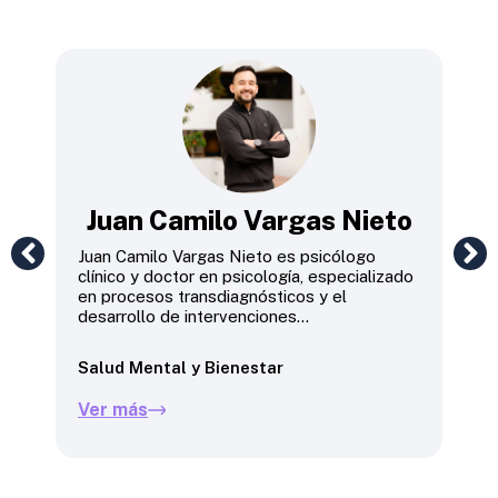
Juan Camilo Vargas Nieto
Juan Camilo Vargas Nieto es psicólogo
Mich
clínico y doctor en psicología, especializado
Gobi
en procesos transdiagnósticos y el
viol
desarrollo de intervenciones...
énfa
Salud Mental y Bienestar
Paz 
Ver más
Ver